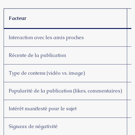
Facteur
P
Interaction avec les amis proches
3
Récente de la publication
2
Type de contenu (vidéo vs. image)
1
Popularité de la publication (likes, commentaires)
1
Intérêt manifesté pour le sujet
1
Signaux de négativité
5