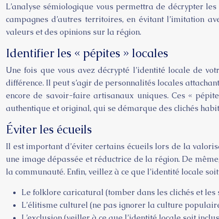
L’analyse sémiologique vous permettra de décrypter les s
campagnes d’autres territoires, en évitant l’imitation 
valeurs et des opinions sur la région.
Identifier les « pépites » locales
Une fois que vous avez décrypté l’identité locale de votr
différence. Il peut s’agir de personnalités locales attachan
encore de savoir-faire artisanaux uniques. Ces « pépite
authentique et original, qui se démarque des clichés habit
Éviter les écueils
Il est important d’éviter certains écueils lors de la valor
une image dépassée et réductrice de la région. De même, il
la communauté. Enfin, veillez à ce que l’identité locale soi
Le folklore caricatural (tomber dans les clichés et le
L’élitisme culturel (ne pas ignorer la culture populaire
L’exclusion (veiller à ce que l’identité locale soit incl