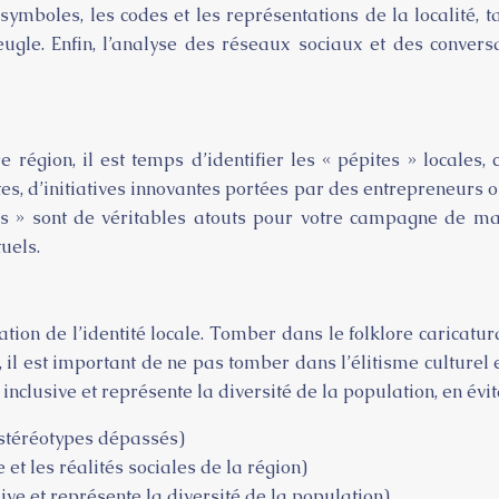
ymboles, les codes et les représentations de la localité,
aveugle. Enfin, l’analyse des réseaux sociaux et des conve
e région, il est temps d’identifier les « pépites » locale
tes, d’initiatives innovantes portées par des entrepreneurs o
s » sont de véritables atouts pour votre campagne de marke
uels.
isation de l’identité locale. Tomber dans le folklore caricat
 est important de ne pas tomber dans l’élitisme culturel et
t inclusive et représente la diversité de la population, en évi
s stéréotypes dépassés)
 et les réalités sociales de la région)
usive et représente la diversité de la population)