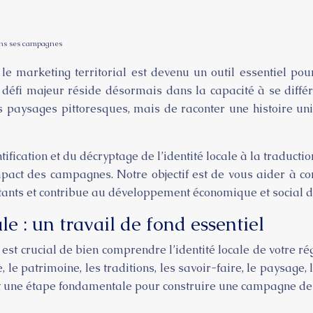
dans ses campagnes
le marketing territorial est devenu un outil essentiel pou
e défi majeur réside désormais dans la capacité à se diffé
es paysages pittoresques, mais de raconter une histoire u
tification et du décryptage de l’identité locale à la traduct
mpact des campagnes. Notre objectif est de vous aider à con
itants et contribue au développement économique et social d
ale : un travail de fond essentiel
st crucial de bien comprendre l’identité locale de votre rég
re, le patrimoine, les traditions, les savoir-faire, le paysa
st une étape fondamentale pour construire une campagne de m