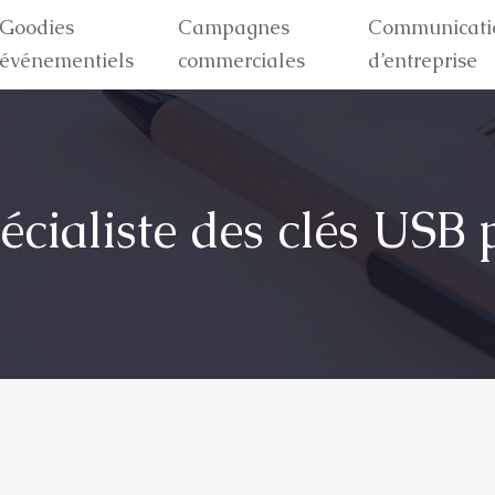
Goodies
Campagnes
Communicati
événementiels
commerciales
d’entreprise
écialiste des clés USB 