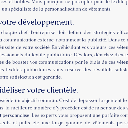
ces et fiables. Mais pourquoi ne pas opter pour le textile p
e un spécialiste de la personnalisation de vêtements.
r votre développement.
chaque chef d’entreprise doit définir des stratégies effic
la communication externe, notamment la publicité. Dans ce cas
réussite de votre société. En véhiculant vos valeurs, ces vê
rofessionnels du textile publicitaire. Dès lors, dénichez d’e
les de booster vos communications par le biais de ces vêtem
es textiles publicitaires vous réserve des résultats satis
tre satisfaction est garantie.
éliser votre clientèle.
ossède un objectif commun. C’est de dépasser largement le seu
 cas, la meilleure manière d’y procéder est de miser sur des
t personnalisé
. Les experts vous proposent une parfaite com
 sweats et pulls etc. une large gamme de vêtements perso